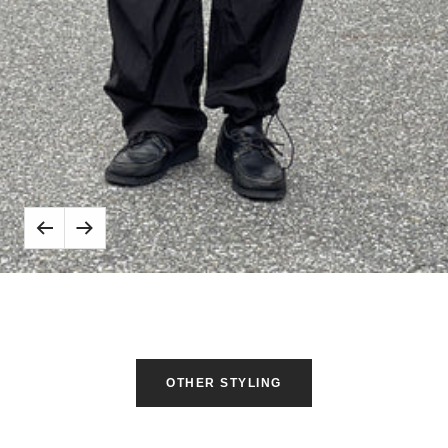
表
示
す
る
戻
次
る
へ
OTHER STYLING