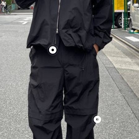
表
示
す
る
製
品
を
表
示
す
る
製
品
を