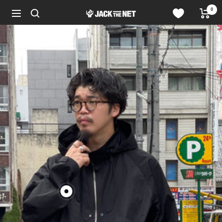
コ
0
JACK
ン
ナ
in
テ
ビ
the
ン
ゲ
NET
ツ
ー
WEB
へ
シ
STORE
ス
ョ
キ
ン
ッ
プ
製
品
を