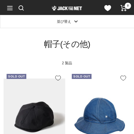
コ
0
JACK
ン
ナ
in
テ
ビ
the
ン
ゲ
並び替え
NET
ツ
ー
WEB
へ
シ
STORE
ス
ョ
帽子(その他)
キ
ン
ッ
プ
2 製品
SOLD OUT
SOLD OUT