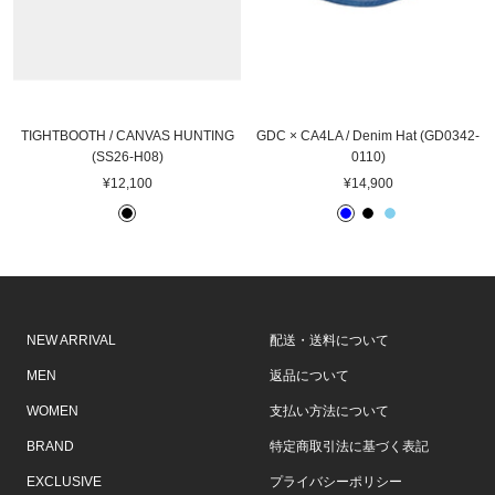
TIGHTBOOTH / CANVAS HUNTING
GDC × CA4LA / Denim Hat (GD0342-
(SS26-H08)
0110)
セ
セ
¥12,100
¥14,900
ー
ー
B
B
B
L
ル
ル
L
L
L
I
価
価
A
U
A
G
格
格
C
E
C
H
K
K
T
B
NEW ARRIVAL
配送・送料について
L
U
MEN
返品について
E
WOMEN
支払い方法について
BRAND
特定商取引法に基づく表記
EXCLUSIVE
プライバシーポリシー