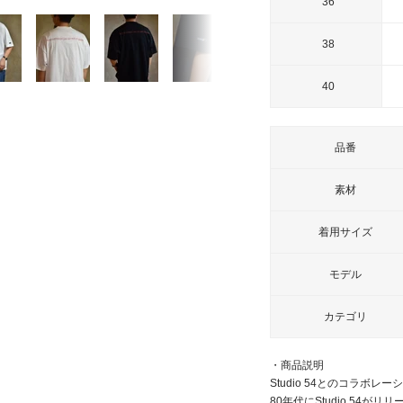
36
ム
イ
38
ン
40
品番
素材
着用サイズ
モデル
カテゴリ
・商品説明
Studio 54とのコラボ
80年代にStudio 54がリリ