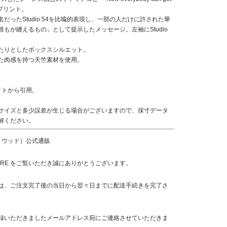
ックにプリント。
だったStudio 54を比喩的表現し、一部の人だけに許された華
もが纏えるもの」として提示したメッセージ。左袖にStudio
たりとしたボックスシルエット。
た肉感を持つ天竺素材を使用。
サイトから引用。
サイズと多少誤差が生じる場合がございますので、採寸データ
解ください。
ハリウッド）公式通販
WEB STORE をご覧いただき誠にありがとうございます。
は、ご注文完了後の当日から翌々日までに配送手続きを完了さ
録いただきましたメールアドレス宛にご連絡させていただきま