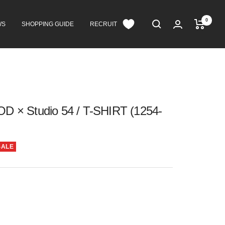
0
WS
SHOPPING GUIDE
RECRUIT
× Studio 54 / T-SHIRT (1254-
SALE