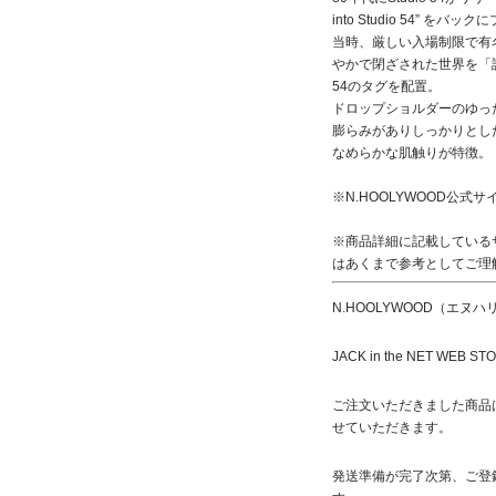
into Studio 54” をバ
当時、厳しい入場制限で有名
やかで閉ざされた世界を「誰
54のタグを配置。
ドロップショルダーのゆっ
膨らみがありしっかりとし
なめらかな肌触りが特徴。
※
N.HOOLYWOOD公式
※商品詳細に記載している
はあくまで参考としてご理
N.HOOLYWOOD（エヌ
JACK in the NET 
ご注文いただきました商品
せていただきます。
発送準備が完了次第、ご登