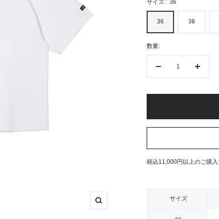
サイズ:
36
36
38
数量:
数
数
量
量
を
を
減
増
ら
や
す
す
税込11,000円以上のご購
サイズ
ズ
ー