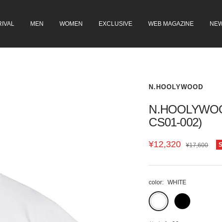
IVAL
MEN
WOMEN
EXCLUSIVE
WEB MAGAZINE
NE
N.HOOLYWOOD
N.HOOLYWOOD 
CS01-002)
セ
¥12,320
通
¥17,600
常
ー
価
ル
格
color:
WHITE
価
WHITE
BLACK
格