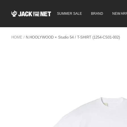
コ
ン
JACK
SUMMER SALE
BRAND
NEW ARR
テ
in
ン
the
ツ
NET
へ
WEB
ス
HOME
N.HOOLYWOOD × Studio 54 / T-SHIRT (1254-CS01-002)
STORE
キ
ッ
プ