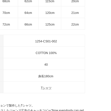
68cm
62cm
115cm
20cm
70cm
64cm
120cm
21cm
72cm
66cm
125cm
22cm
1254-CS01-002
COTTON 100%
40
身長180cm
Tシャツ
レーションで製作したTシャツ。
ースしたジーンズ広告のキャッチコピー“Now everybody can get