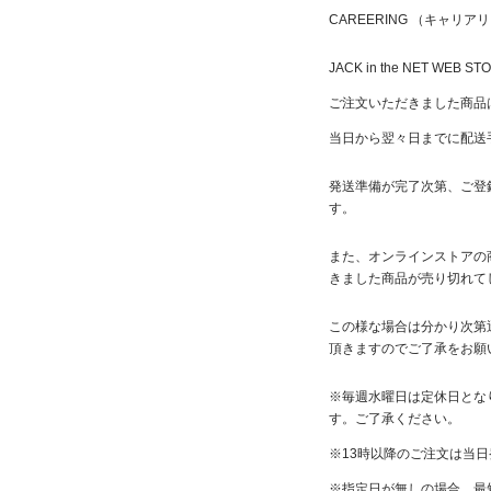
CAREERING （キャリ
JACK in the NET
WEB ST
ご注文いただきました商品
当日から翌々日
までに配送
発送準備が完了次第、ご登
す。
また、オンラインストアの
きました商品が売り切れて
この様な場合は分かり次第迅
頂きますのでご了承をお願
※毎週水曜日は定休日とな
す。ご了承ください。
※13時以降のご注文は当
※指定日が無しの場合、最