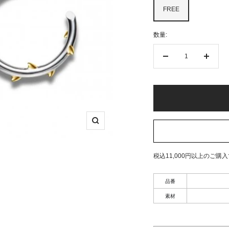
FREE
数量:
数
数
量
量
を
を
減
増
ら
や
す
す
ズ
ー
ム
イ
税込11,000円以上のご購
ン
品番
素材