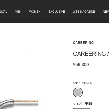
IVAL
MEN
WOMEN
EXCLUSIVE
WEB MAGAZINE
NE
CAREERING
CAREERING /
セ
¥58,300
ー
ル
color:
SILVER
価
SILVER
格
サイズ:
FREE