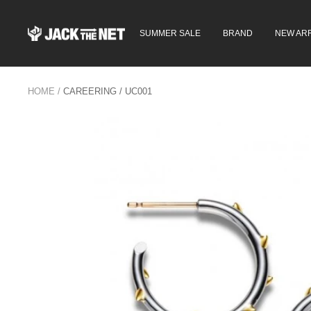
コ
ン
JACK
SUMMER SALE
BRAND
NEW ARR
テ
in
ン
the
ツ
NET
へ
WEB
ス
HOME
CAREERING / UC001
STORE
キ
ッ
プ