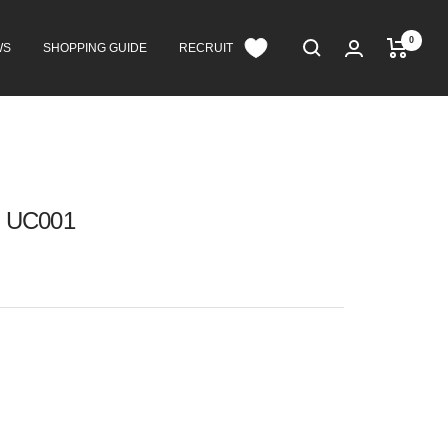
0
WS
SHOPPING GUIDE
RECRUIT
 UC001