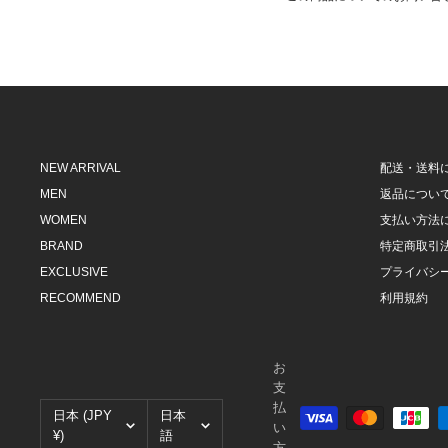
NEW ARRIVAL
配送・送料
MEN
返品につい
WOMEN
支払い方法
BRAND
特定商取引
EXCLUSIVE
プライバシ
RECOMMEND
利用規約
お
支
払
国/
言
日本 (JPY
日本
い
地
語
¥)
語
方