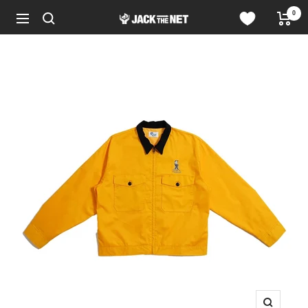
コ
0
JACK
ン
ナ
in
テ
ビ
the
ン
ゲ
NET
ツ
ー
WEB
へ
シ
STORE
ス
ョ
キ
ン
ッ
プ