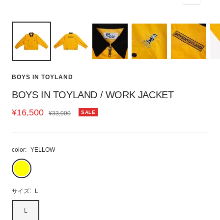
ズ
ー
ム
イ
ン
BOYS IN TOYLAND
BOYS IN TOYLAND / WORK JACKET
セ
¥16,500
通
SALE
¥33,000
常
ー
価
ル
格
color:
YELLOW
価
YELLOW
格
サイズ:
L
L