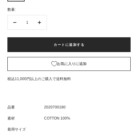
数量:
数
数
量
量
を
を
減
増
カートに追加する
ら
や
す
す
お気に入りに追加
税込11,000円以上のご購入で送料無料
品番
2020700180
素材
COTTON 100%
着用サイズ