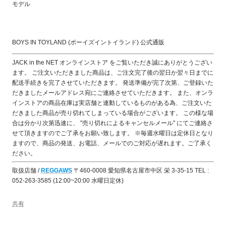
モデル
BOYS IN TOYLAND (ボーイズイントイランド) 公式通販
JACK in the NET オンラインストア をご覧いただき誠にありがとうござい
ます。 ご注文いただきました商品は、ご注文完了後の翌日か翌々日までに
配送手続きを完了させていただきます。 発送準備が完了次第、ご登録いた
だきましたメールアドレス宛にご連絡させていただきます。 また、オンラ
インストアの商品在庫は実店舗と連動しているものがある為、ご注文いた
だきました商品が売り切れてしまっている場合がございます。 この様な場
合は分かり次第迅速に、 "売り切れによるキャンセルメール" にてご連絡さ
せて頂きますのでご了承をお願い致します。 ※毎週水曜日は定休日となり
ますので、商品の発送、お電話、メールでのご対応が遅れます。ご了承く
ださい。
取扱店舗 /
REGGAWS
〒460-0008 愛知県名古屋市中区 栄 3-35-15 TEL :
052-263-3585 (12:00~20:00 水曜日定休)
共有