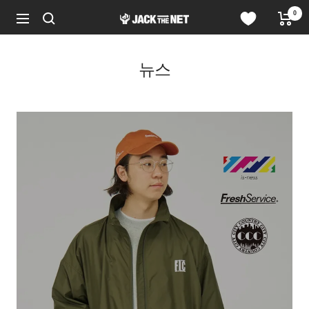
콘
0
JACK
텐
네
in
츠
비
the
로
게
NET
건
이
뉴스
WEB
너
션
STORE
뛰
기