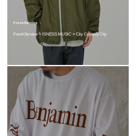
FreshService
FreshService × ISNESS MUSIC × City Country City