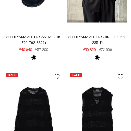
YOHJI YAMAMOTO / SANDAL (HK-
YOHJI YAMAMOTO / SHIRT (HK-B26-
E01-762-2S26)
235-1)
セ
通
セ
通
¥40,040
¥57,200
¥50,820
¥72,600
ー
常
ー
常
B
B
ル
価
ル
価
L
L
価
格
価
格
A
A
格
格
SALE
SALE
C
C
K
K