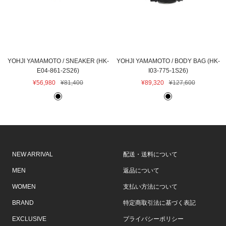
YOHJI YAMAMOTO / SNEAKER (HK-
YOHJI YAMAMOTO / BODY BAG (HK-
E04-861-2S26)
I03-775-1S26)
セ
通
セ
通
¥56,980
¥81,400
¥89,320
¥127,600
ー
常
ー
常
B
B
ル
価
ル
価
L
L
価
格
価
格
A
A
格
格
C
C
K
K
NEW ARRIVAL
配送・送料について
MEN
返品について
WOMEN
支払い方法について
BRAND
特定商取引法に基づく表記
EXCLUSIVE
プライバシーポリシー