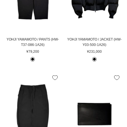
YOHJI YAMAMOTO / PANTS (HW-
YOHJI YAMAMOTO / JACKET (HW-
T37-086-1A26)
Y03-500-1A26)
セ
セ
¥79,200
¥231,000
ー
ー
B
B
ル
ル
L
L
価
価
A
A
格
格
C
C
K
K