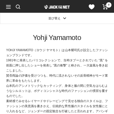
コ
0
JACK
ン
ナ
in
テ
ビ
the
ン
ゲ
並び替え
NET
ツ
ー
WEB
へ
シ
STORE
ス
ョ
Yohji Yamamoto
キ
ン
ッ
プ
YOHJI YAMAMOTO（ヨウジ ヤマモト）は山本耀司氏が設立したファッシ
ョンブランドです。
1981年に発表したパリコレクションで、当時タブーとされていた “黒” を
前面に押し出したショーを発表し “黒の衝撃” と称され、一大旋風を巻き起
こしました。
賛否両論の評価を受けつつも、時代に流されないその反骨精神がモード業
界に革命をもたらします。
山本氏のアシメトリックなカッティング、身体と服の間に空気をはらむよ
うなシルエットは、ボディコンシャスな時代のファッションの慣習を覆す
ものでした。
素材感でみせるレイヤードやドレーピングで見せる独自のスタイルは、フ
ァッションの美意識を書きかえ、伝統的な男性服のスタイルを女性服にと
り入れるなど、ジェンダーの固定観念を打破したと言われます。アバンギ