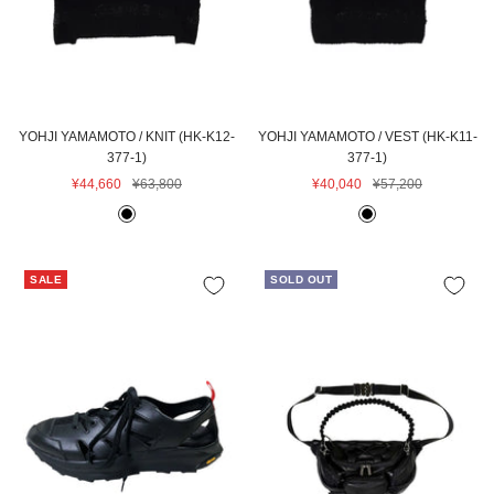
YOHJI YAMAMOTO / KNIT (HK-K12-
YOHJI YAMAMOTO / VEST (HK-K11-
377-1)
377-1)
セ
通
セ
通
¥44,660
¥63,800
¥40,040
¥57,200
ー
常
ー
常
B
B
ル
価
ル
価
L
L
価
格
価
格
A
A
格
格
SALE
SOLD OUT
C
C
K
K