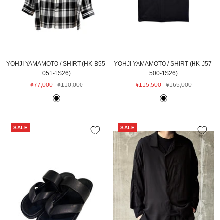
YOHJI YAMAMOTO / SHIRT (HK-B55-
YOHJI YAMAMOTO / SHIRT (HK-J57-
051-1S26)
500-1S26)
セ
通
セ
通
¥77,000
¥110,000
¥115,500
¥165,000
ー
常
ー
常
B
B
ル
価
ル
価
L
L
価
格
価
格
A
A
格
格
SALE
SALE
C
C
K
K