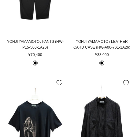
YOHJI YAMAMOTO / PANTS (HW-
YOHJI YAMAMOTO / LEATHER
P15-500-1A26)
CARD CASE (HW-A06-761-1A26)
セ
セ
¥70,400
¥33,000
ー
ー
B
B
ル
ル
L
L
価
価
A
A
格
格
C
C
K
K