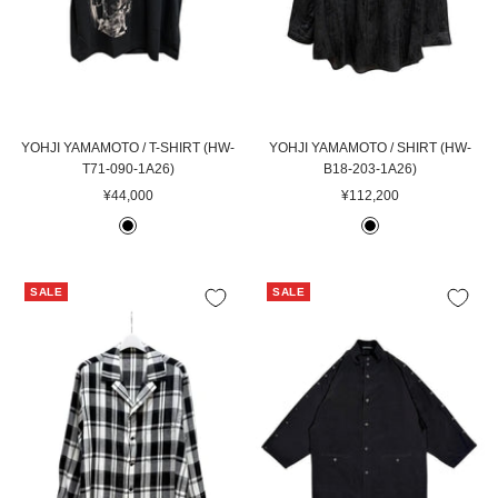
YOHJI YAMAMOTO / T-SHIRT (HW-
YOHJI YAMAMOTO / SHIRT (HW-
T71-090-1A26)
B18-203-1A26)
セ
セ
¥44,000
¥112,200
ー
ー
B
B
ル
ル
L
L
価
価
A
A
格
格
SALE
SALE
C
C
K
K