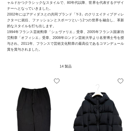
ャルドかつクラシックなスタイルで、80年代以降、世界を代表するデザイ
ナーへとなっていきました。
2002年にはアディダスとの共同ブランド「Y-3」のクリエイティブディレ
クターに就任、ファッションとスポーツという2つの世界を融合し、革新
的なスタイルを打ち出します。
1994年フランス芸術勲章「シュヴァリエ」受章、2005年フランス国家功
労勲章「オフィシエ」受章、2008年ロンドン芸術大学より名誉博士号を授
与され、2011年、フランスで芸術文化勲章の最高位であるコマンデュール
賞を賞与されました。
14 製品