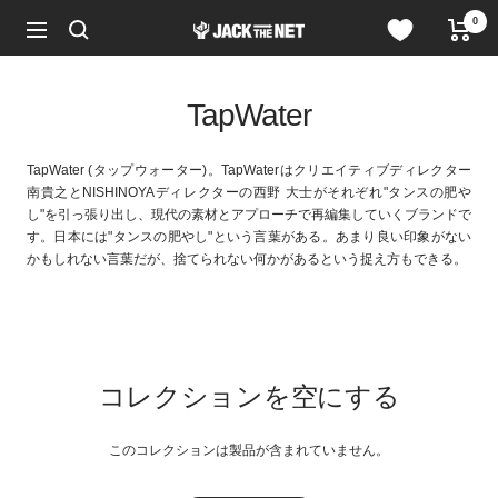
コ
0
JACK
ン
ナ
in
テ
ビ
the
ン
ゲ
NET
ツ
ー
TapWater
WEB
へ
シ
STORE
ス
ョ
キ
ン
TapWater (タップウォーター)。TapWaterはクリエイティブディレクター
ッ
南貴之とNISHINOYAディレクターの西野 大士がそれぞれ"タンスの肥や
プ
し"を引っ張り出し、現代の素材とアプローチで再編集していくブランドで
す。日本には"タンスの肥やし"という言葉がある。あまり良い印象がない
かもしれない言葉だが、捨てられない何かがあるという捉え方もできる。
コレクションを空にする
このコレクションは製品が含まれていません。