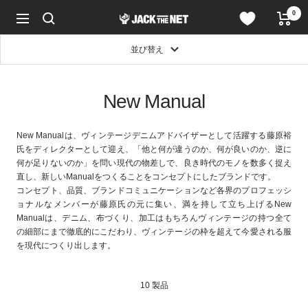
コ
0
JACK
ン
ナ
in
テ
ビ
the
ン
ゲ
並び替え
NET
ツ
ー
WEB
へ
シ
STORE
ス
ョ
New Manual
キ
ン
ッ
プ
New Manualは、ヴィンテージデニムアドバイザーとして活躍する藤原裕
氏をディレクターとして迎え、「他と何が違うのか、何が良いのか、逆に
何が足りないのか」を問い現代の物差しで、良き時代のモノを数多く捉え
直し、新しいManualをつくることをコンセプトにしたブランドです。
コンセプト、品質、ブランドコミュニケーションなど各界のプロフェッシ
ョナルなメンバーが藤原氏の元に集い、満を持して立ち上げるNew
Manualは、デニム、布づくり、加工はもちろんヴィンテージの持つ全て
の細部にまで徹底的にこだわり、ヴィンテージの枠を超えて今愛される服
を現代につくり出します。
10 製品