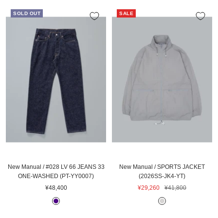
価
格
D
C
格
SOLD OUT
SALE
I
K
G
O
New Manual / #028 LV 66 JEANS 33
New Manual / SPORTS JACKET
ONE-WASHED (PT-YY0007)
(2026SS-JK4-YT)
セ
セ
通
¥48,400
¥29,260
¥41,800
ー
ー
常
I
L
ル
ル
価
N
.
価
価
格