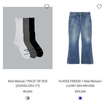
F
G
A
L
格
格
W
R
C
L
H
A
K
O
I
Y
W
T
E
New Manual / "PACK" 3P SOX
N.HOOLYWOOD × New Manual /
(2026SS-GD1-YT)
Lot.087 (NH-NM-006)
セ
セ
¥6,600
¥55,000
ー
ー
O
B
ル
ル
F
L
価
価