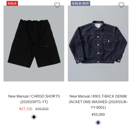
SALE
SOLD OUT
New Manual / CARGO SHORTS
New Manual / #001 T-BACK DENIM
(2026SSPT1-YT)
JACKET ONE-WASHED (2026SSJK-
YY-0001)
セ
通
¥27,720
¥39,600
セ
ー
常
¥55,000
B
ー
ル
価
I
L
ル
価
格
N
A