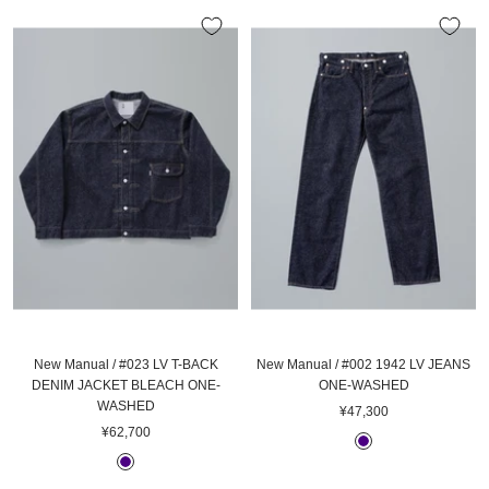
F
U
格
格
×
E
G
R
A
Y
×
B
L
A
C
K
New Manual / #023 LV T-BACK
New Manual / #002 1942 LV JEANS
DENIM JACKET BLEACH ONE-
ONE-WASHED
WASHED
セ
¥47,300
セ
¥62,700
ー
I
ー
ル
I
N
ル
価
N