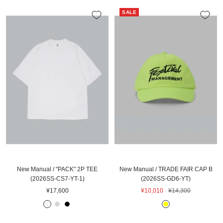
D
G
格
格
SALE
I
R
G
A
O
Y
New Manual / "PACK" 2P TEE
New Manual / TRADE FAIR CAP B
(2026SS-CS7-YT-1)
(2026SS-GD6-YT)
セ
セ
通
¥17,600
¥10,010
¥14,300
ー
ー
常
O
L
B
Y
ル
ル
価
F
.
L
E
価
価
格