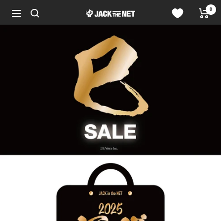
コ
0
JACK
ン
ナ
in
テ
ビ
the
ン
ゲ
NET
ツ
ー
WEB
へ
シ
STORE
ス
ョ
キ
ン
ッ
プ