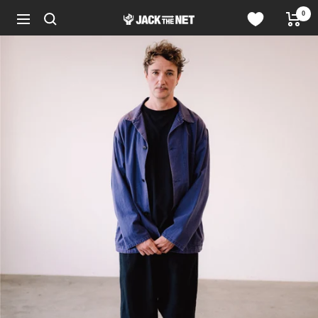
コ
0
JACK
ン
ナ
in
テ
ビ
the
ン
ゲ
NET
ツ
ー
WEB
へ
シ
STORE
ス
ョ
キ
ン
ッ
プ