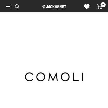
コ
0
JACK
ン
ナ
in
テ
ビ
the
ン
ゲ
NET
ツ
ー
WEB
へ
シ
STORE
ス
ョ
キ
ン
ッ
プ