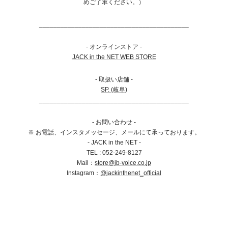
めご了承ください。）
__________________________________________
- オンラインストア -
JACK in the NET WEB STORE
- 取扱い店舗 -
SP. (岐阜)
__________________________________________
- お問い合わせ -
※ お電話、インスタメッセージ、メールにて承っております。
- JACK in the NET -
TEL : 052-249-8127
Mail
：
store@jb-voice.co.jp
Instagram：
@jackinthenet_official