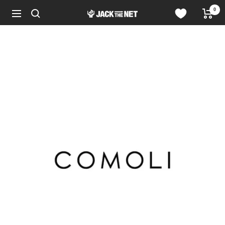
コ
0
JACK
ン
ナ
in
テ
ビ
the
ン
ゲ
NET
ツ
ー
WEB
へ
シ
STORE
ス
ョ
キ
ン
ッ
プ